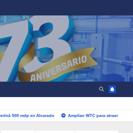
p en Alvarado
Amplían WTC para atraer grandes congresos