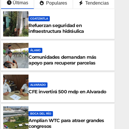
Últimas
Populares
Tendencias
COATZINTLA
Refuerzan seguridad en
infraestructura hidráulica
ÁLAMO
Comunidades demandan más
apoyo para recuperar parcelas
ALVARADO
CFE invertirá 500 mdp en Alvarado
BOCA DEL RÍO
Amplían WTC para a
BOCA DEL RÍO
Amplían WTC para atraer grandes
7 AGOSTO, 2026
congresos