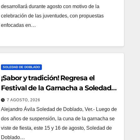
desarrollará durante agosto con motivo de la
celebración de las juventudes, con propuestas
enfocadas en…
SOLEDAD DE DOBLADO
¡Sabor y tradición! Regresa el
Festival de la Garnacha a Soledad
de Doblado tras dos años de
7 AGOSTO, 2026
ausencia
Alejandro Ávila ​Soledad de Doblado, Ver.- Luego de
dos años de suspensión, la cuna de la garnacha se
viste de fiesta, este 15 y 16 de agosto, Soledad de
Doblado…