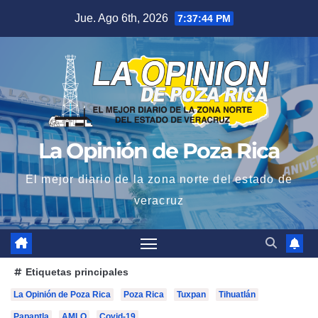
Saltar
Jue. Ago 6th, 2026
7:37:46 PM
al
contenido
La Opinión de Poza Rica
El mejor diario de la zona norte del estado de
veracruz
Etiquetas principales
La Opinión de Poza Rica
Poza Rica
Tuxpan
Tihuatlán
Papantla
AMLO
Covid-19