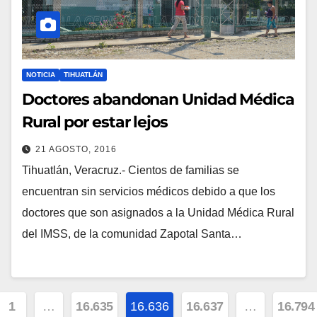
NOTICIA
TIHUATLÁN
Doctores abandonan Unidad Médica
Rural por estar lejos
21 AGOSTO, 2016
Tihuatlán, Veracruz.- Cientos de familias se
encuentran sin servicios médicos debido a que los
doctores que son asignados a la Unidad Médica Rural
del IMSS, de la comunidad Zapotal Santa…
inación
1
…
16.635
16.636
16.637
…
16.794