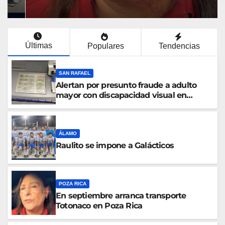
Últimas
Populares
Tendencias
SAN RAFAEL
Alertan por presunto fraude a adulto
mayor con discapacidad visual en
cajero bancario
ÁLAMO
Raulito se impone a Galácticos
POZA RICA
En septiembre arranca transporte
Totonaco en Poza Rica