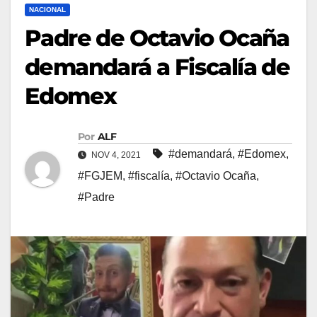
NACIONAL
Padre de Octavio Ocaña
demandará a Fiscalía de
Edomex
Por
ALF
#demandará
,
#Edomex
,
NOV 4, 2021
#FGJEM
,
#fiscalía
,
#Octavio Ocaña
,
#Padre