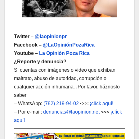
Twitter –
@laopinionpr
Facebook –
@LaOpiniónPozaRica
Youtube –
La Opinión Poza Rica
¿Reporte y denuncia?
Si cuentas con imágenes o video que exhiban
maltrato, abuso de autoridad, corrupción o
cualquier acción inhumana. ¡Por favor, háznoslo
saber!
– WhatsApp:
(782) 219-94-02
<<<
¡clíck aquí!
– Por e-mail:
denuncias@laopinion.net
<<<
¡clíck
aquí!