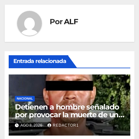
Por
ALF
Entrada relacionada
NACIONAL
Detienen a hombre señalado
por provocar la muerte de un
adulto mayor
AGO 8, 2026
REDACTOR1