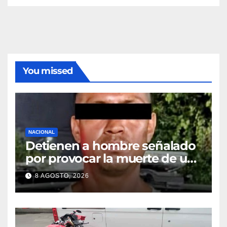
You missed
NACIONAL
Detienen a hombre señalado
por provocar la muerte de un
adulto mayor
8 AGOSTO, 2026