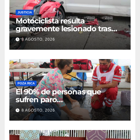
JUSTICIA
Motociclista resulta
gravemente lesionado tras
choque en la colonia Ricardo
8 AGOSTO, 2026
Flores Magón
POZA RICA
El 90% de personas que
sufren paro
cardiorrespiratorio mueren
8 AGOSTO, 2026