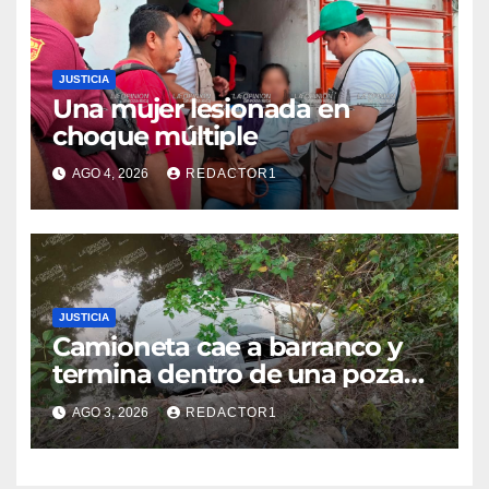
JUSTICIA
Una mujer lesionada en
choque múltiple
AGO 4, 2026
REDACTOR1
JUSTICIA
Camioneta cae a barranco y
termina dentro de una poza
en Coatzintla; conductor sale
AGO 3, 2026
REDACTOR1
con golpes leves