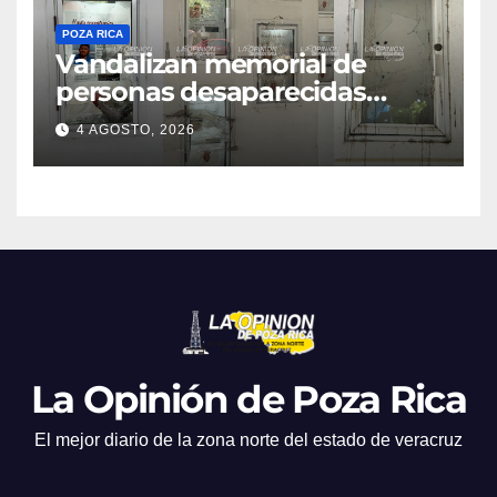
POZA RICA
Vandalizan memorial de
personas desaparecidas
sobre el bulevar Ruiz Cortines
4 AGOSTO, 2026
La Opinión de Poza Rica
El mejor diario de la zona norte del estado de veracruz