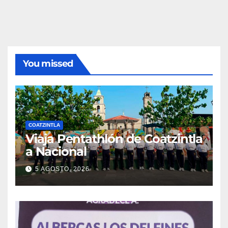
You missed
COATZINTLA
Viaja Pentathlón de Coatzintla
a Nacional
5 AGOSTO, 2026