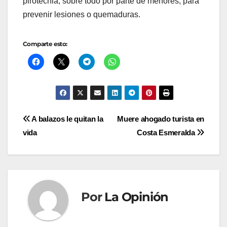
pirotecnia, sobre todo por parte de menores, para
prevenir lesiones o quemaduras.
Comparte esto:
Navegación
A balazos le quitan la
Muere ahogado turista en
vida
Costa Esmeralda
de
entradas
Por
La Opinión