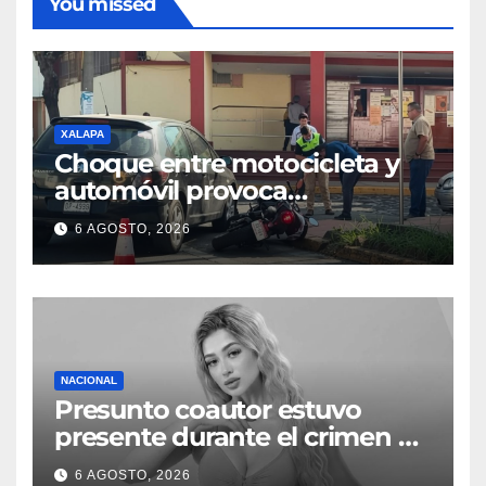
You missed
XALAPA
Choque entre motocicleta y
automóvil provoca
movilización en calles de
6 AGOSTO, 2026
Xalapa
NACIONAL
Presunto coautor estuvo
presente durante el crimen de
Valeria Márquez: Fiscalía
6 AGOSTO, 2026