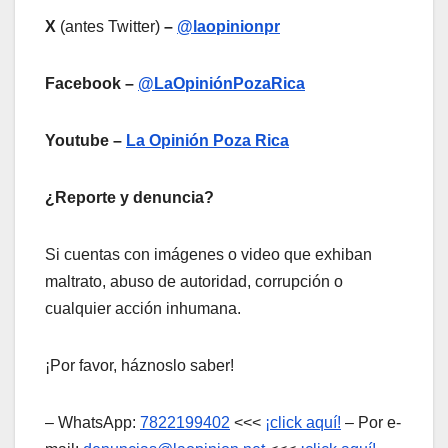
X
(antes Twitter)
–
@laopinionpr
Facebook –
@LaOpiniónPozaRica
Youtube –
La Opinión Poza Rica
¿Reporte y denuncia?
Si cuentas con imágenes o video que exhiban
maltrato, abuso de autoridad, corrupción o
cualquier acción inhumana.
¡Por favor, háznoslo saber!
– WhatsApp:
7822199402
<<<
¡click aquí!
– Por e-