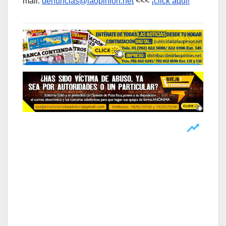
mail:
denuncias@laopinion.net
<<<
¡click aquí!