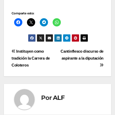
Comparte esto:
Navegación
Instituyen como
Cantinflesco discurso de
tradición la Carrera de
aspirante a la diputación
de
Coloteros
entradas
Por
ALF