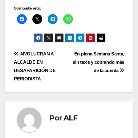
Comparte esto:
Navegación
INVOLUCRAN A
En plena Semana Santa,
ALCALDE EN
sin taxis y cobrando más
de
DESAPARICIÓN DE
de la cuenta
entradas
PERIODISTA
Por
ALF