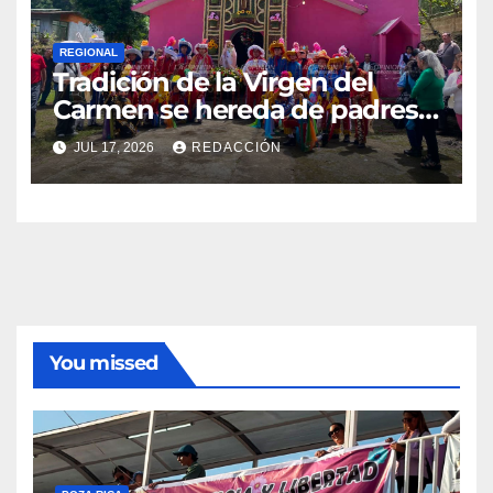
REGIONAL
Tradición de la Virgen del
Carmen se hereda de padres a
hijos en El Esquilón, Jilotepec
JUL 17, 2026
REDACCIÓN
You missed