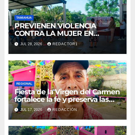
TAMIAHUA
PREVIENEN VIOLENCIA
CONTRA LA MUJER EN
COMUNIDADES
JUL 28, 2026
REDACTOR1
REGIONAL
Fiesta de la Virgen del Carmen
fortalece la fe y preserva las
tradiciones en El Esquilón
JUL 17, 2026
REDACCIÓN