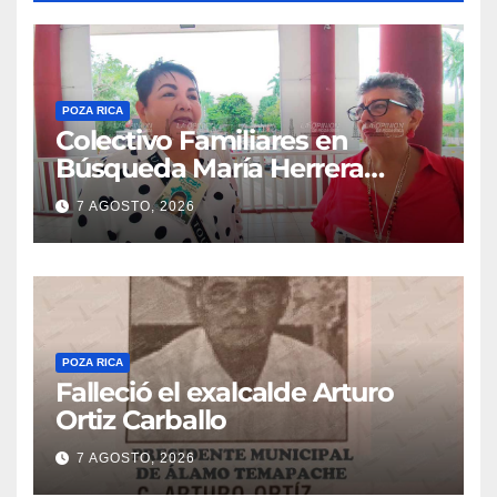
POZA RICA
Colectivo Familiares en
Búsqueda María Herrera
convoca a marcha
7 AGOSTO, 2026
POZA RICA
Falleció el exalcalde Arturo
Ortiz Carballo
7 AGOSTO, 2026