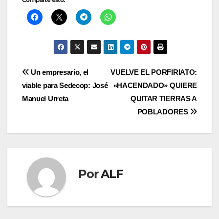
Navegación
Un empresario, el
VUELVE EL PORFIRIATO:
viable para Sedecop: José
«HACENDADO» QUIERE
de
Manuel Urreta
QUITAR TIERRAS A
entradas
POBLADORES
Por
ALF