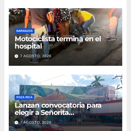
NARANJOS
Motociclista termina en el
hospital
7 AGOSTO, 2026
POZA RICA
Lanzan convocatoria para
elegir a Señorita
Independencia, Patria y
7 AGOSTO, 2026
Libertad 2026