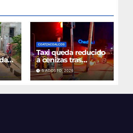
COATZACOALCOS
Taxi queda reducido
nda
a cenizas tras
incendiarse frente a
5 AGOSTO, 2026
ucan
Chedraui 3 en
Coatzacoalcos