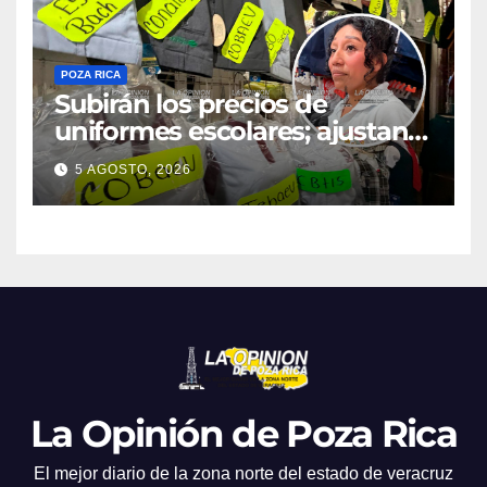
POZA RICA
Subirán los precios de
uniformes escolares; ajustan
promociones
5 AGOSTO, 2026
La Opinión de Poza Rica
El mejor diario de la zona norte del estado de veracruz