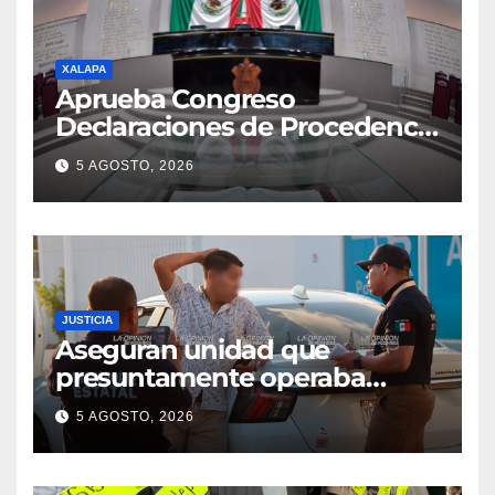
XALAPA
Aprueba Congreso
Declaraciones de Procedencia
en contra de dos munícipes
5 AGOSTO, 2026
JUSTICIA
Aseguran unidad que
presuntamente operaba
mediante aplicación digital en
5 AGOSTO, 2026
operativo de Transporte
Público