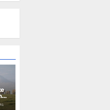
te
n
R1