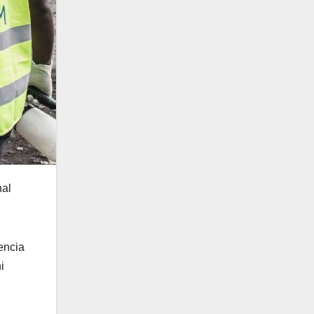
nal
encia
i