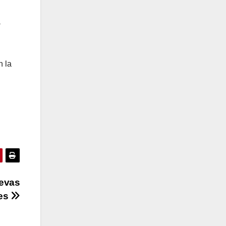
a
n la
uevas
res