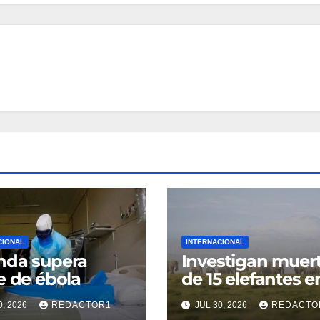
CIONAL
INTERNACIONAL
nda supera
Investigan muer
e de ébola
de 15 elefantes e
Kenia
0, 2026
REDACTOR1
JUL 30, 2026
REDACTO