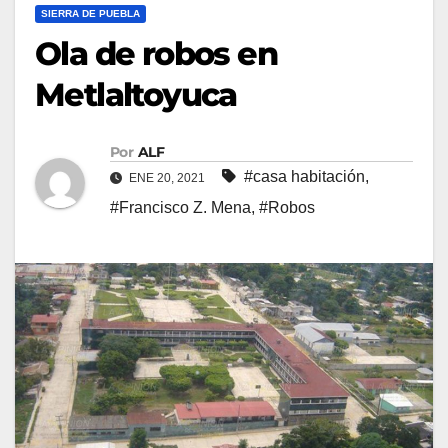
SIERRA DE PUEBLA
Ola de robos en
Metlaltoyuca
Por
ALF
#casa habitación
,
ENE 20, 2021
#Francisco Z. Mena
,
#Robos