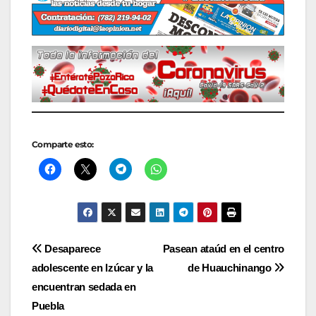
Comparte esto:
Navegación
Desaparece
Pasean ataúd en el centro
adolescente en Izúcar y la
de Huauchinango
de
encuentran sedada en
entradas
Puebla