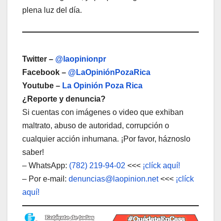
plena luz del día.
Twitter –
@laopinionpr
Facebook –
@LaOpiniónPozaRica
Youtube –
La Opinión Poza Rica
¿Reporte y denuncia?
Si cuentas con imágenes o video que exhiban
maltrato, abuso de autoridad, corrupción o
cualquier acción inhumana. ¡Por favor, háznoslo
saber!
– WhatsApp:
(782) 219-94-02
<<<
¡clíck aquí!
– Por e-mail:
denuncias@laopinion.net
<<<
¡clíck
aquí!