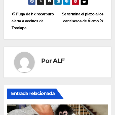
Navegación
Fuga de hidrocarburo
Se termina el plazo a los
alerta a vecinos de
cantineros de Álamo
de
Totolapa
entradas
Por
ALF
Entrada relacionada