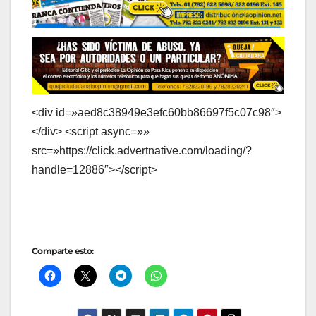
<div id=»aed8c38949e3efc60bb86697f5c07c98″>
</div> <script async=»»
src=»https://click.advertnative.com/loading/?
handle=12886″></script>
Comparte esto: