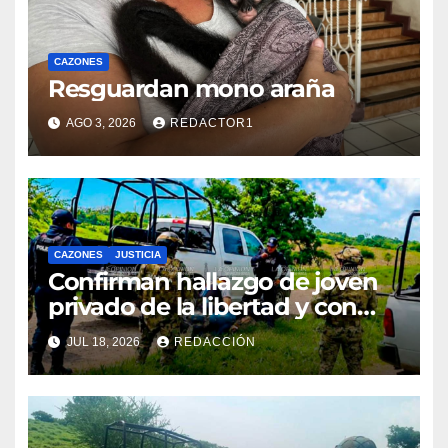
CAZONES
Resguardan mono araña
AGO 3, 2026
REDACTOR1
CAZONES
JUSTICIA
Confirman hallazgo de joven
privado de la libertad y con
huellas de violencia
JUL 18, 2026
REDACCIÓN