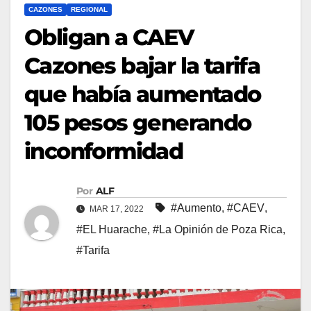
CAZONES
REGIONAL
Obligan a CAEV
Cazones bajar la tarifa
que había aumentado
105 pesos generando
inconformidad
Por
ALF
#Aumento
,
#CAEV
,
MAR 17, 2022
#EL Huarache
,
#La Opinión de Poza Rica
,
#Tarifa