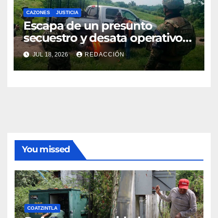
CAZONES
JUSTICIA
Escapa de un presunto
secuestro y desata operativo
en Cazones
JUL 18, 2026
REDACCIÓN
You missed
COATZINTLA