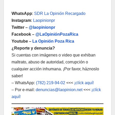
WhatsApp
:
SDR La Opinión Recargado
Instagram
:
Laopinionpr
Twitter –
@laopinionpr
Facebook –
@LaOpiniónPozaRica
Youtube –
La Opinión Poza Rica
¿Reporte y denuncia?
Si cuentas con imágenes o video que exhiban
maltrato, abuso de autoridad, corrupción o
cualquier acción inhumana. ¡Por favor, háznoslo
saber!
– WhatsApp:
(782) 219-94-02
<<<
¡clíck aquí!
– Por e-mail:
denuncias@laopinion.net
<<<
¡clíck
aquí!