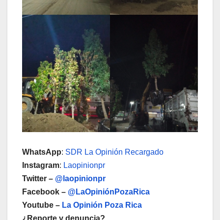
WhatsApp
:
SDR La Opinión Recargado
Instagram
:
Laopinionpr
Twitter –
@laopinionpr
Facebook –
@LaOpiniónPozaRica
Youtube –
La Opinión Poza Rica
¿Reporte y denuncia?