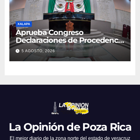
XALAPA
Aprueba Congreso
Declaraciones de Procedencia
en contra de dos munícipes
5 AGOSTO, 2026
La Opinión de Poza Rica
El mejor diario de la zona norte del estado de veracruz