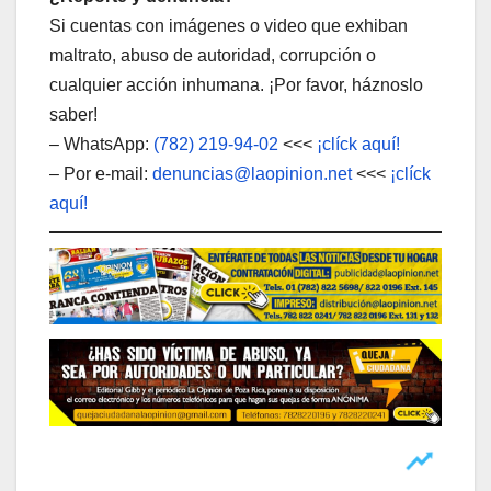
Si cuentas con imágenes o video que exhiban
maltrato, abuso de autoridad, corrupción o
cualquier acción inhumana. ¡Por favor, háznoslo
saber!
– WhatsApp:
(782) 219-94-02
<<<
¡clíck aquí!
– Por e-mail:
denuncias@laopinion.net
<<<
¡clíck
aquí!