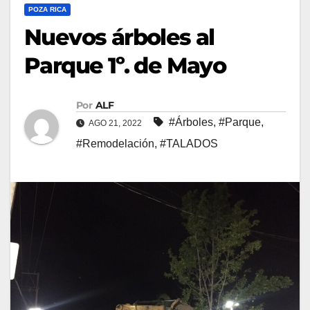
POZA RICA
Nuevos árboles al
Parque 1º. de Mayo
Por
ALF
#Árboles
,
#Parque
,
AGO 21, 2022
#Remodelación
,
#TALADOS