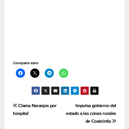
Comparte esto:
Navegación
Clama Naranjos por
Impulsa gobierno del
hospital
estado a las zonas rurales
de
de Coatzintla