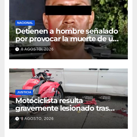
NACIONAL
Detienen a hombre señalado
por provocar la muerte de un
adulto mayor
8 AGOSTO, 2026
JUSTICIA
Motociclista resulta
gravemente lesionado tras
choque en la colonia Ricardo
8 AGOSTO, 2026
Flores Magón