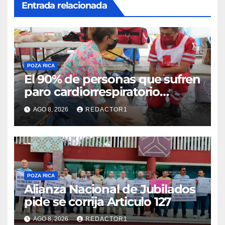
Entrada relacionada
POZA RICA
El 90% de personas que sufren
paro cardiorrespiratorio
mueren
AGO 8, 2026
REDACTOR1
POZA RICA
Alianza Nacional de Jubilados
pide se corrija Articulo 127
AGO 8, 2026
REDACTOR1