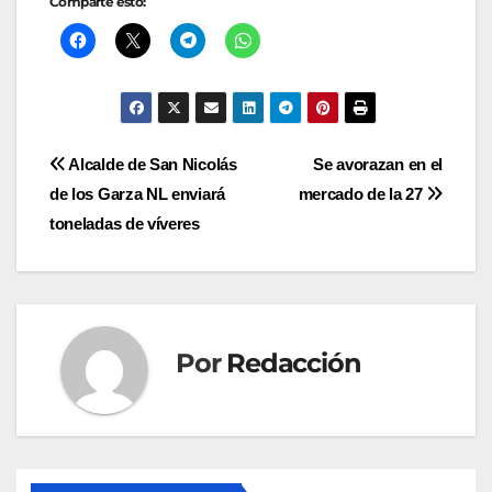
Comparte esto:
Navegación
Alcalde de San Nicolás
Se avorazan en el
de los Garza NL enviará
mercado de la 27
de
toneladas de víveres
entradas
Por
Redacción