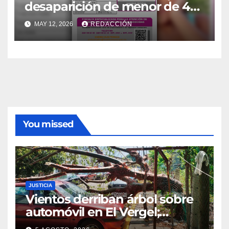
desaparición de menor de 4
años
MAY 12, 2026
REDACCIÓN
You missed
JUSTICIA
Vientos derriban árbol sobre
automóvil en El Vergel;
moviliza a Protección Civil