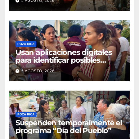
5 AGOSTO, 2026
POZA RICA
Usan aplicaciones digitales
para identificar posibles
riesgos
5 AGOSTO, 2026
POZA RICA
Suspenden temporalmente el
programa “Día del Pueblo”