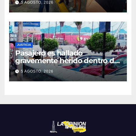
5 AGOSTO, 2026
JUSTICIA
Pasajero es hallado
gravemente herido dentro de
un baño
5 AGOSTO, 2026