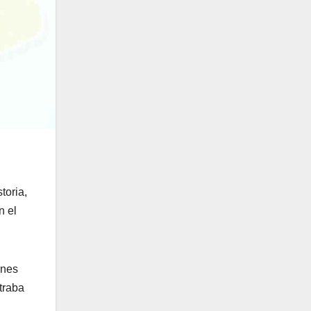
toria,
n el
ones
traba