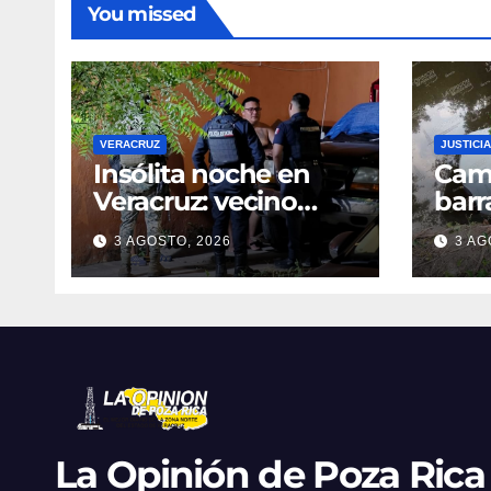
You missed
VERACRUZ
JUSTICIA
Insólita noche en
Cami
Veracruz: vecino
barr
denuncia intento de
dent
3 AGOSTO, 2026
3 AG
cateo tras viralizar
en C
video captado por
cond
cámaras de
golp
seguridad
La Opinión de Poza Rica