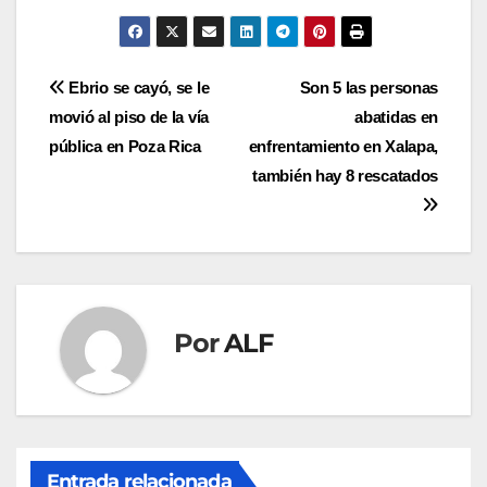
Navegación
Ebrio se cayó, se le
Son 5 las personas
movió al piso de la vía
abatidas en
de
pública en Poza Rica
enfrentamiento en Xalapa,
entradas
también hay 8 rescatados
Por
ALF
Entrada relacionada