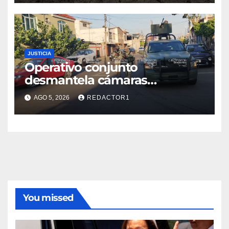
JUSTICIA
Operativo conjunto
desmantela cámaras
presuntamente irregulares en
AGO 5, 2026
REDACTOR1
Poza Rica; fuerzas federales y
estatales refuerzan vigilancia
You missed