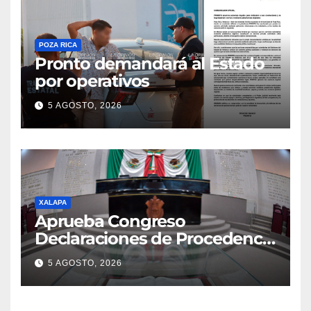
POZA RICA
Pronto demandará al Estado
por operativos
5 AGOSTO, 2026
XALAPA
Aprueba Congreso
Declaraciones de Procedencia
en contra de dos munícipes
5 AGOSTO, 2026