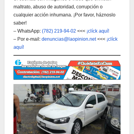
maltrato, abuso de autoridad, corrupción o
cualquier acción inhumana. ¡Por favor, háznoslo
saber!
– WhatsApp:
(782) 219-94-02
<<<
¡clíck aquí!
– Por e-mail:
denuncias@laopinion.net
<<<
¡clíck
aquí!