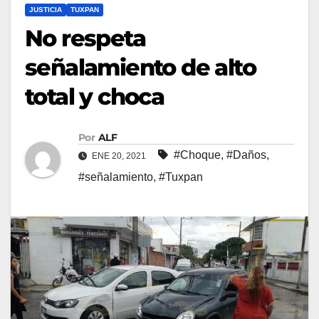
JUSTICIA
TUXPAN
No respeta
señalamiento de alto
total y choca
Por
ALF
#Choque
,
#Daños
,
ENE 20, 2021
#señalamiento
,
#Tuxpan