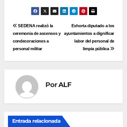
Navegación
SEDENA realizó la
Exhorta diputado a los
ceremonia de ascensos y
ayuntamientos a dignificar
de
condecoraciones a
labor del personal de
entradas
personal militar
limpia pública
Por
ALF
Entrada relacionada