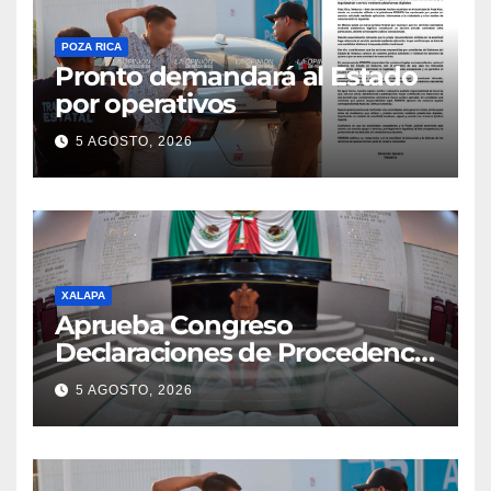
POZA RICA
Pronto demandará al Estado
por operativos
5 AGOSTO, 2026
XALAPA
Aprueba Congreso
Declaraciones de Procedencia
en contra de dos munícipes
5 AGOSTO, 2026