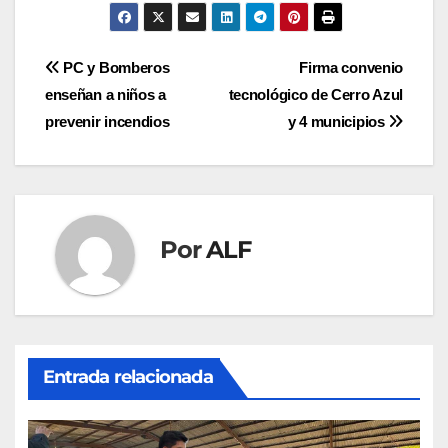
Navegación
PC y Bomberos
Firma convenio
enseñan a niños a
tecnológico de Cerro Azul
de
prevenir incendios
y 4 municipios
entradas
Por
ALF
Entrada relacionada