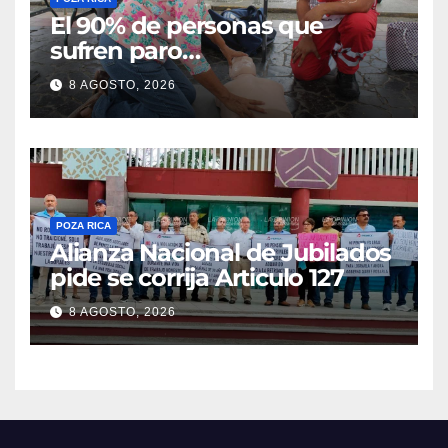
El 90% de personas que
sufren paro
cardiorrespiratorio mueren
8 AGOSTO, 2026
POZA RICA
Alianza Nacional de Jubilados
pide se corrija Articulo 127
8 AGOSTO, 2026