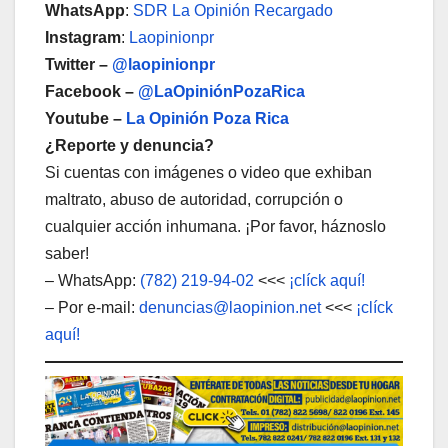
WhatsApp
:
SDR La Opinión Recargado
Instagram
:
Laopinionpr
Twitter –
@laopinionpr
Facebook –
@LaOpiniónPozaRica
Youtube –
La Opinión Poza Rica
¿Reporte y denuncia?
Si cuentas con imágenes o video que exhiban
maltrato, abuso de autoridad, corrupción o
cualquier acción inhumana. ¡Por favor, háznoslo
saber!
– WhatsApp:
(782) 219-94-02
<<<
¡clíck aquí!
– Por e-mail:
denuncias@laopinion.net
<<<
¡clíck
aquí!