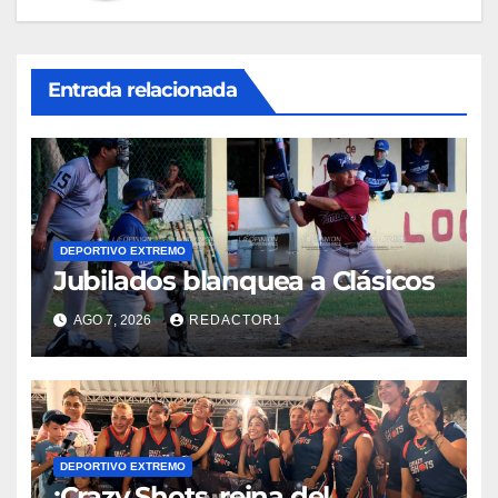
Entrada relacionada
DEPORTIVO EXTREMO
Jubilados blanquea a Clásicos
AGO 7, 2026
REDACTOR1
DEPORTIVO EXTREMO
¡Crazy Shots, reina del