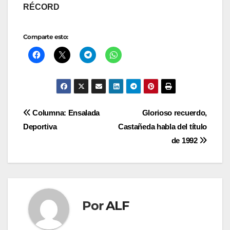
RÉCORD
Comparte esto:
Navegación
Columna: Ensalada
Glorioso recuerdo,
Deportiva
Castañeda habla del título
de
de 1992
entradas
Por
ALF