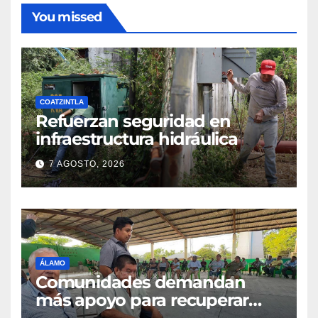
You missed
COATZINTLA
Refuerzan seguridad en
infraestructura hidráulica
7 AGOSTO, 2026
ÁLAMO
Comunidades demandan
más apoyo para recuperar
parcelas