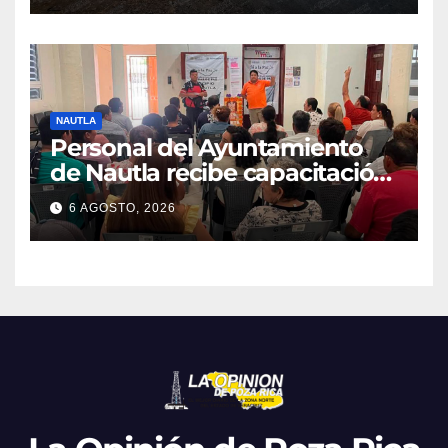
NAUTLA
Personal del Ayuntamiento
de Nautla recibe capacitación
en atención a emergencias
6 AGOSTO, 2026