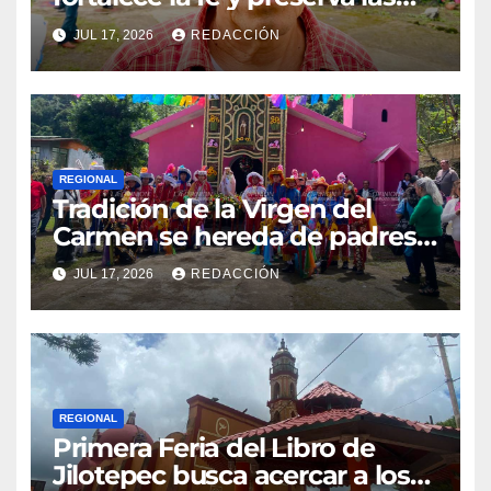
tradiciones en El Esquilón
JUL 17, 2026
REDACCIÓN
REGIONAL
Tradición de la Virgen del
Carmen se hereda de padres a
hijos en El Esquilón, Jilotepec
JUL 17, 2026
REDACCIÓN
REGIONAL
Primera Feria del Libro de
Jilotepec busca acercar a los