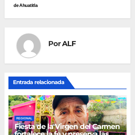
de
de Ahuatitla
entradas
Por
ALF
Entrada relacionada
REGIONAL
Fiesta de la Virgen del Carmen
fortalece la fe y preserva las