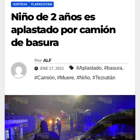
JUSTICIA
TLAPACOYAN
Niño de 2 años es
aplastado por camión
de basura
Por
ALF
#Aplastado
,
#basura
,
ENE 17, 2021
#Camión
,
#Muere
,
#Niño
,
#Teziutlán