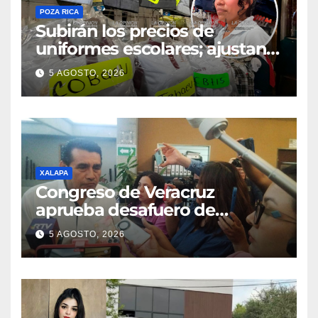
POZA RICA
Subirán los precios de
uniformes escolares; ajustan
promociones
5 AGOSTO, 2026
XALAPA
Congreso de Veracruz
aprueba desafuero de
alcaldes de Ixhuatlán del
5 AGOSTO, 2026
Sureste y Úrsulo Galván