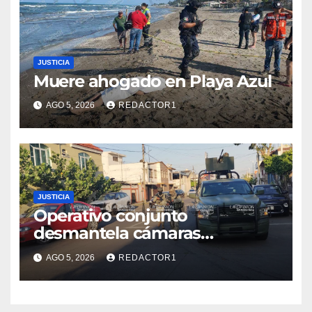
JUSTICIA
Muere ahogado en Playa Azul
AGO 5, 2026
REDACTOR1
JUSTICIA
Operativo conjunto
desmantela cámaras
presuntamente irregulares en
AGO 5, 2026
REDACTOR1
Poza Rica; fuerzas federales y
estatales refuerzan vigilancia