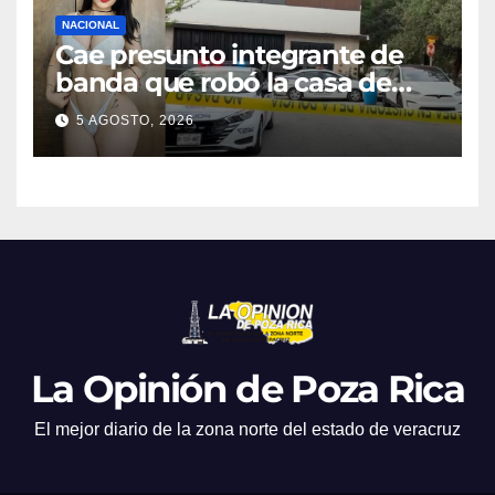
NACIONAL
Cae presunto integrante de
banda que robó la casa de
Karely Ruiz
5 AGOSTO, 2026
La Opinión de Poza Rica
El mejor diario de la zona norte del estado de veracruz