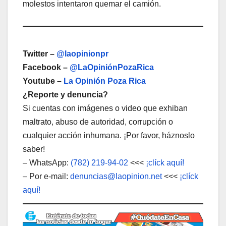
molestos intentaron quemar el camión.
Twitter –
@laopinionpr
Facebook –
@LaOpiniónPozaRica
Youtube –
La Opinión Poza Rica
¿Reporte y denuncia?
Si cuentas con imágenes o video que exhiban
maltrato, abuso de autoridad, corrupción o
cualquier acción inhumana. ¡Por favor, háznoslo
saber!
– WhatsApp:
(782) 219-94-02
<<<
¡clíck aquí!
– Por e-mail:
denuncias@laopinion.net
<<<
¡clíck
aquí!