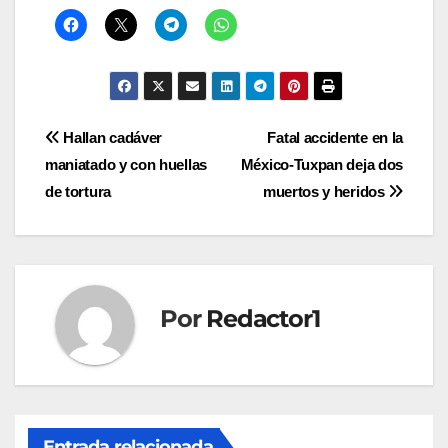
Navegación
Hallan cadáver
Fatal accidente en la
maniatado y con huellas
México-Tuxpan deja dos
de
de tortura
muertos y heridos
entradas
Por
Redactor1
Entrada relacionada