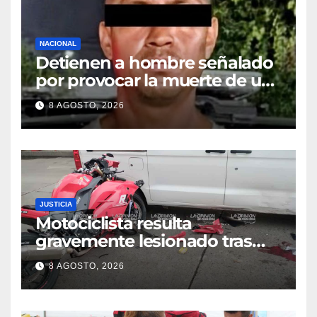
NACIONAL
Detienen a hombre señalado
por provocar la muerte de un
adulto mayor
8 AGOSTO, 2026
JUSTICIA
Motociclista resulta
gravemente lesionado tras
choque en la colonia Ricardo
8 AGOSTO, 2026
Flores Magón