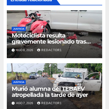
JUSTICIA
Motociclista resulta
gravemente lesionado tras
choque en la colonia Ricardo
AGO 8, 2026
REDACTOR1
Flores Magón
JUSTICIA
Murió alumna del TEBAEV
atropellada la tarde de ayer
AGO 7, 2026
REDACTOR1