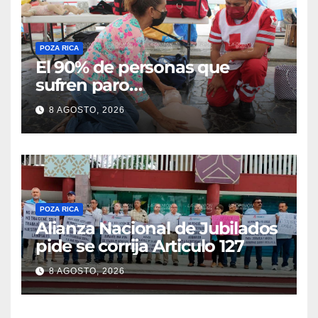
POZA RICA
El 90% de personas que
sufren paro
cardiorrespiratorio mueren
8 AGOSTO, 2026
POZA RICA
Alianza Nacional de Jubilados
pide se corrija Articulo 127
8 AGOSTO, 2026