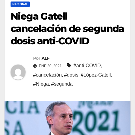
NACIONAL
Niega Gatell
cancelación de segunda
dosis anti-COVID
Por
ALF
#anti-COVID
,
ENE 20, 2021
#cancelación
,
#dosis
,
#López-Gatell
,
#Niega
,
#segunda