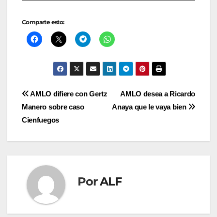
Comparte esto:
Navegación
AMLO difiere con Gertz
AMLO desea a Ricardo
Manero sobre caso
Anaya que le vaya bien
de
Cienfuegos
entradas
Por
ALF