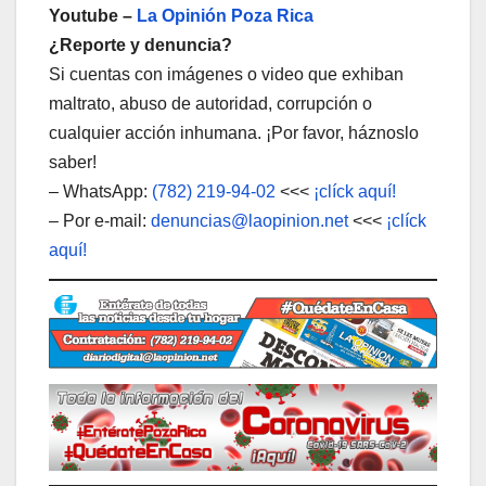
Youtube –
La Opinión Poza Rica
¿Reporte y denuncia?
Si cuentas con imágenes o video que exhiban
maltrato, abuso de autoridad, corrupción o
cualquier acción inhumana. ¡Por favor, háznoslo
saber!
– WhatsApp:
(782) 219-94-02
<<<
¡clíck aquí!
– Por e-mail:
denuncias@laopinion.net
<<<
¡clíck
aquí!