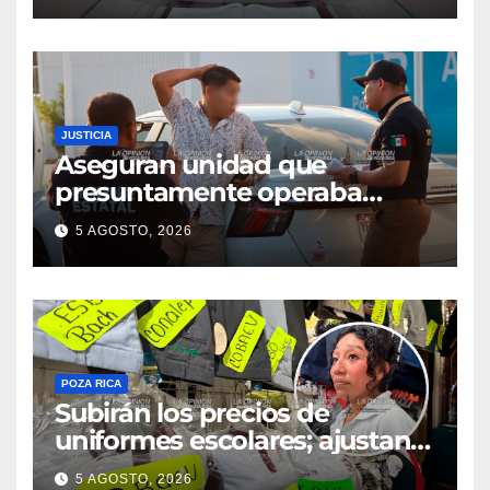
JUSTICIA
Aseguran unidad que
presuntamente operaba
mediante aplicación digital en
5 AGOSTO, 2026
operativo de Transporte
Público
POZA RICA
Subirán los precios de
uniformes escolares; ajustan
promociones
5 AGOSTO, 2026