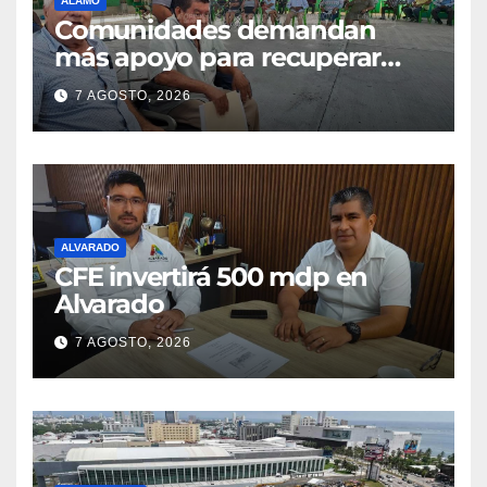
ÁLAMO
Comunidades demandan
más apoyo para recuperar
parcelas
7 AGOSTO, 2026
ALVARADO
CFE invertirá 500 mdp en
Alvarado
7 AGOSTO, 2026