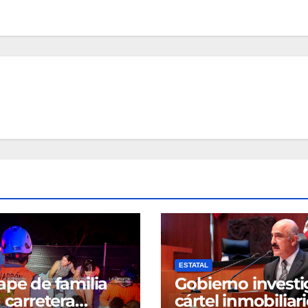
ESTATAL
ape de familia
Gobierno investi
a carretera
cártel inmobiliar