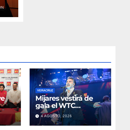
ÓN
VERACRUZ
ve
Mijares vestirá de
gala el WTC
Veracruz con un
4 AGOSTO, 2026
monumental show
o a
sinfónico por sus 10