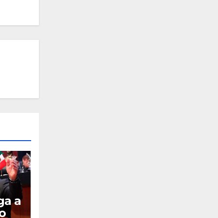
ga a
io