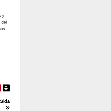
o y
n del
has
 Sida