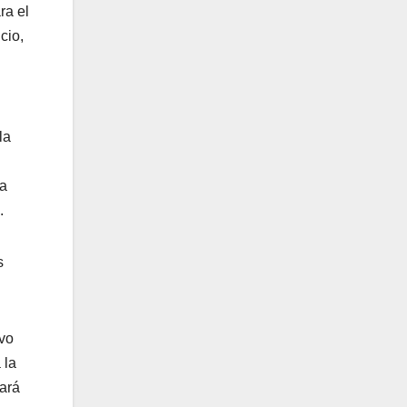
ra el
cio,
la
ma
.
s
ivo
 la
gará