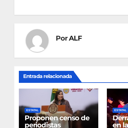
de
entradas
Por
ALF
Entrada relacionada
ESTATAL
ESTATAL
Proponen censo de
Derr
periodistas
en l