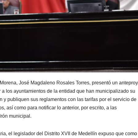
de Morena, José Magdaleno Rosales Torres, presentó un antepro
r a los ayuntamientos de la entidad que han municipalizado su
n y publiquen sus reglamentos con las tarifas por el servicio de
s, así como para notificar lo anterior, por escrito, a las
drón municipal.
ria, el legislador del Distrito XVII de Medellín expuso que como