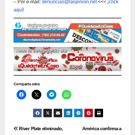
– Por e-mail:
denuncias@laopinion.net
<<<
¡clíck
aquí!
Comparte esto:
Navegación
River Plate eliminado,
América confirma a