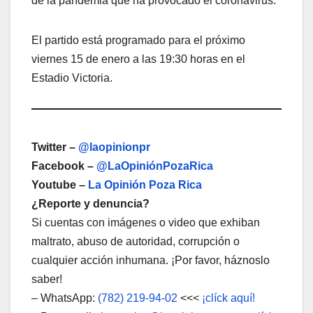
de la pandemia que ha provocado el coronavirus.
El partido está programado para el próximo
viernes 15 de enero a las 19:30 horas en el
Estadio Victoria.
Twitter –
@laopinionpr
Facebook –
@LaOpiniónPozaRica
Youtube –
La Opinión Poza Rica
¿Reporte y denuncia?
Si cuentas con imágenes o video que exhiban
maltrato, abuso de autoridad, corrupción o
cualquier acción inhumana. ¡Por favor, háznoslo
saber!
– WhatsApp:
(782) 219-94-02
<<<
¡clíck aquí!