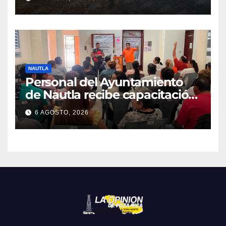
NAUTLA
Personal del Ayuntamiento
de Nautla recibe capacitación
en atención a emergencias
6 AGOSTO, 2026