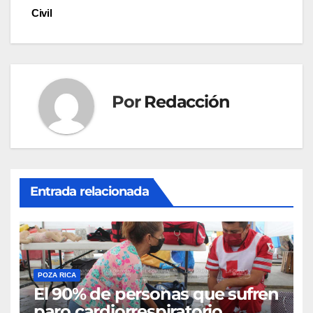
de
Civil
entradas
Por
Redacción
Entrada relacionada
POZA RICA
El 90% de personas que sufren
paro cardiorrespiratorio