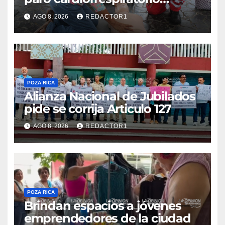
mueren
AGO 8, 2026
REDACTOR1
POZA RICA
Alianza Nacional de Jubilados
pide se corrija Articulo 127
AGO 8, 2026
REDACTOR1
POZA RICA
Brindan espacios a jóvenes
emprendedores de la ciudad