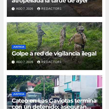
atropellada la tarde de ayer
AGO 7, 2026
REDACTOR1
JUSTICIA
Golpe a red de vigilancia ilegal
AGO 7, 2026
REDACTOR1
JUSTICIA
Cateo en Las Gaviotas termina
con un detenido; aseguran