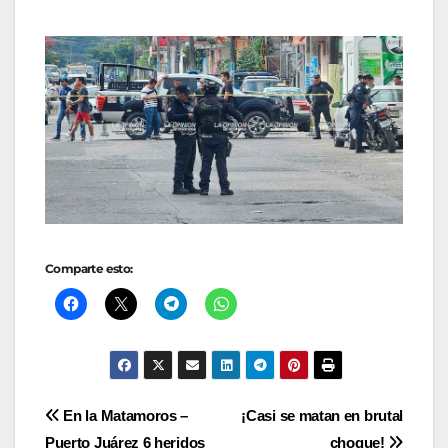
Comparte esto:
Navegación
En la Matamoros –
¡Casi se matan en brutal
Puerto Juárez 6 heridos
choque!