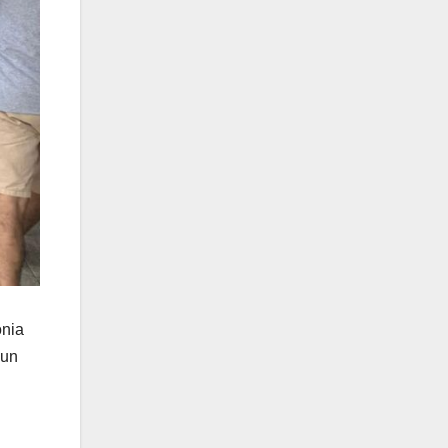
onia
 un