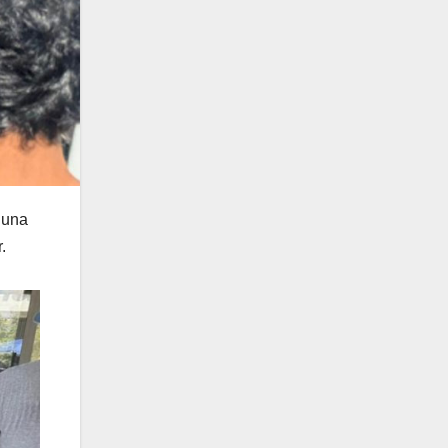
 una
.