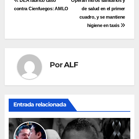
Navegación
DEA fabricó caso
Operan filtros sanitarios y
contra Cienfuegos: AMLO
de salud en el primer
de
cuadro, y se mantiene
entradas
higiene en taxis
Por
ALF
Entrada relacionada