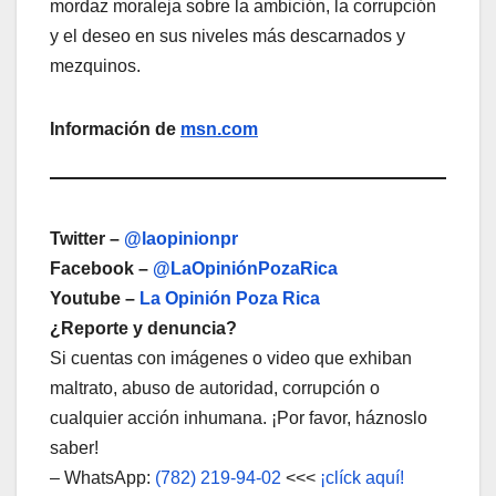
mordaz moraleja sobre la ambición, la corrupción
y el deseo en sus niveles más descarnados y
mezquinos.
Información de
msn.com
Twitter –
@laopinionpr
Facebook –
@LaOpiniónPozaRica
Youtube –
La Opinión Poza Rica
¿Reporte y denuncia?
Si cuentas con imágenes o video que exhiban
maltrato, abuso de autoridad, corrupción o
cualquier acción inhumana. ¡Por favor, háznoslo
saber!
– WhatsApp:
(782) 219-94-02
<<<
¡clíck aquí!