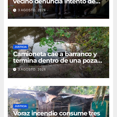
vecino denuncia intento de
cateo tras viralizar video
3 AGOSTO, 2026
captado por cámaras de
seguridad
JUSTICIA
Camioneta cae a barranco y
termina dentro de una poza
en Coatzintla; conductor sale
3 AGOSTO, 2026
con golpes leves
JUSTICIA
Voraz incendio consume tres