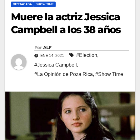
DESTACADA
SHOW TIME
Muere la actriz Jessica
Campbell a los 38 años
Por
ALF
#Election
,
ENE 14, 2021
#Jessica Campbell
,
#La Opinión de Poza Rica
,
#Show Time