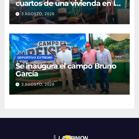
cuartos de una vivienda en la
colonia Manuel Ávila
3 AGOSTO, 2026
Camacho
DEPORTIVO EXTREMO
Se inaugura el campo Bruno
García
3 AGOSTO, 2026