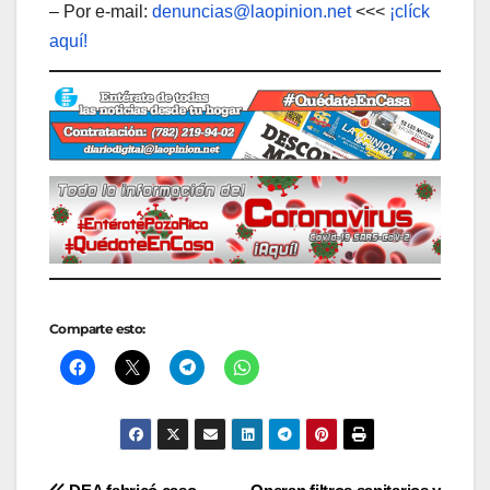
– Por e-mail:
denuncias@laopinion.net
<<<
¡clíck
aquí!
Comparte esto: