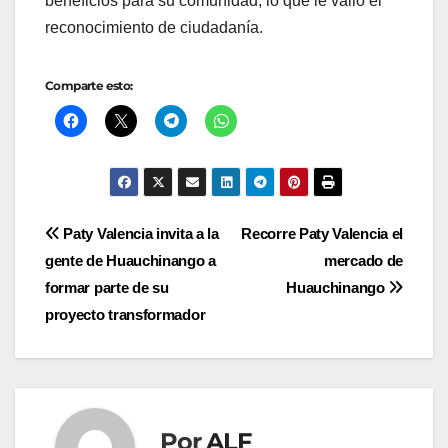
beneficios para su comunidad, lo que le valió el
reconocimiento de ciudadanía.
Comparte esto:
Navegación
Paty Valencia invita a la
Recorre Paty Valencia el
gente de Huauchinango a
mercado de
de
formar parte de su
Huauchinango
entradas
proyecto transformador
Por
ALF