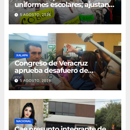
uniformes escolares; ajustan
promociones
5 AGOSTO, 2026
XALAPA
Congreso de Veracruz
aprueba desafuero de
alcaldes de Ixhuatlán del
5 AGOSTO, 2026
Sureste y Úrsulo Galván
NACIONAL
Cae presunto integrante de