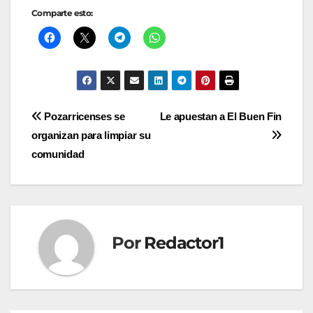
Comparte esto:
Navegación
Pozarricenses se
Le apuestan a El Buen Fin
organizan para limpiar su
de
comunidad
entradas
Por
Redactor1