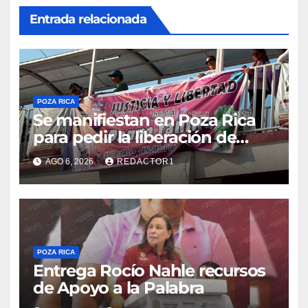
Entrada relacionada
POZA RICA
Se manifiestan en Poza Rica
para pedir la liberación de
Danna Yanina y el
AGO 6, 2026
REDACTOR1
esclarecimiento del caso
Dafne
POZA RICA
Entrega Rocío Nahle recursos
de Apoyo a la Palabra