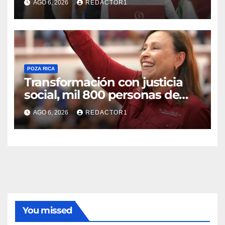
AGO 6, 2026
REDACTOR1
POZA RICA
Transformación con justicia
social, mil 800 personas de
siete municipios reciben
AGO 6, 2026
REDACTOR1
Apoyo a la Palabra: Rocío
Nahle
You missed