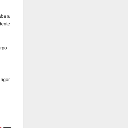
aba a
dente
erpo
rigor