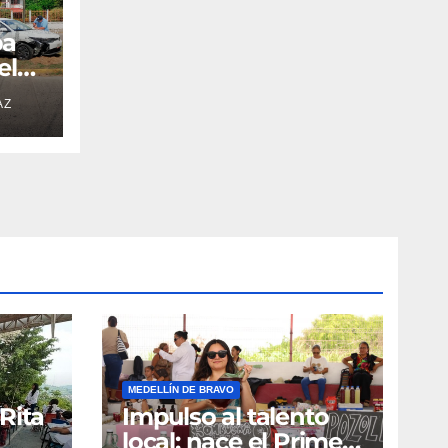
pa
el
AZ
MEDELLÍN DE BRAVO
Rita
Impulso al talento
local; nace el Primer