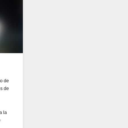
co de
os de
a la
e