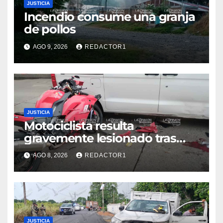
JUSTICIA
Incendio consume una granja
de pollos
AGO 9, 2026
REDACTOR1
JUSTICIA
Motociclista resulta
gravemente lesionado tras
choque en la colonia Ricardo
AGO 8, 2026
REDACTOR1
Flores Magón
JUSTICIA