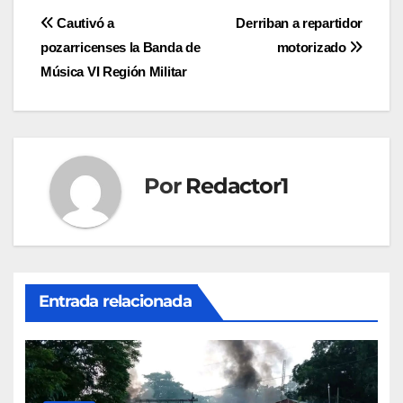
Navegación
Cautivó a
Derriban a repartidor
pozarricenses la Banda de
motorizado
de
Música VI Región Militar
entradas
Por
Redactor1
Entrada relacionada