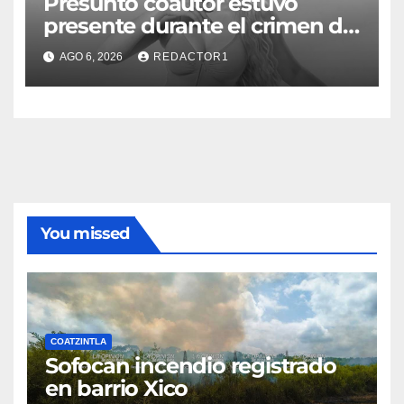
Presunto coautor estuvo
presente durante el crimen de
Valeria Márquez: Fiscalía
AGO 6, 2026
REDACTOR1
You missed
COATZINTLA
Sofocan incendio registrado
en barrio Xico