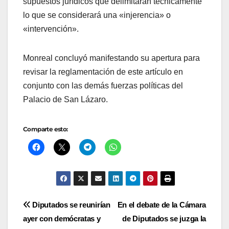
supuestos jurídicos que delimitarán técnicamente
lo que se considerará una «injerencia» o
«intervención».
Monreal concluyó manifestando su apertura para
revisar la reglamentación de este artículo en
conjunto con las demás fuerzas políticas del
Palacio de San Lázaro.
Comparte esto:
Navegación
Diputados se reunirían
En el debate de la Cámara
ayer con demócratas y
de Diputados se juzga la
de