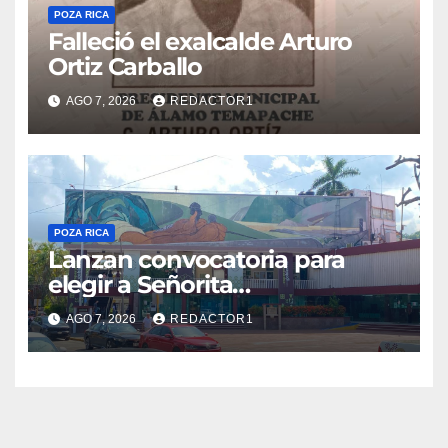
POZA RICA
Falleció el exalcalde Arturo
Ortiz Carballo
AGO 7, 2026
REDACTOR1
POZA RICA
Lanzan convocatoria para
elegir a Señorita
Independencia, Patria y
AGO 7, 2026
REDACTOR1
Libertad 2026