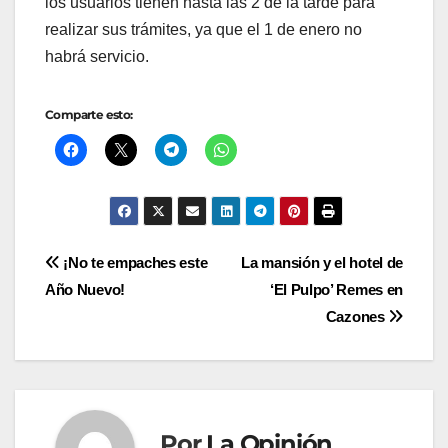
los usuarios tienen hasta las 2 de la tarde para
realizar sus trámites, ya que el 1 de enero no
habrá servicio.
Comparte esto:
Navegación
¡No te empaches este
La mansión y el hotel de
Año Nuevo!
‘El Pulpo’ Remes en
de
Cazones
entradas
Por
La Opinión