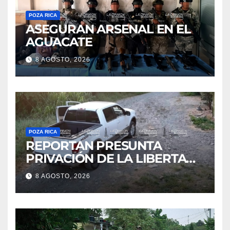
POZA RICA
ASEGURAN ARSENAL EN EL
AGUACATE
8 AGOSTO, 2026
POZA RICA
REPORTAN PRESUNTA
PRIVACIÓN DE LA LIBERTAD
DE DOS HOMBRES EN CERRO
8 AGOSTO, 2026
AZUL; HORAS DESPUÉS
HABRÍAN SIDO LIBERADOS