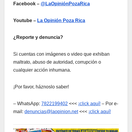
Facebook –
@LaOpiniónPozaRica
Youtube –
La Opinión Poza Rica
¿Reporte y denuncia?
Si cuentas con imágenes o video que exhiban
maltrato, abuso de autoridad, corrupción o
cualquier acción inhumana.
¡Por favor, háznoslo saber!
– WhatsApp:
7822199402
<<<
¡click aquí!
– Por e-
mail:
denuncias@laopinion.net
<<<
¡click aquí!