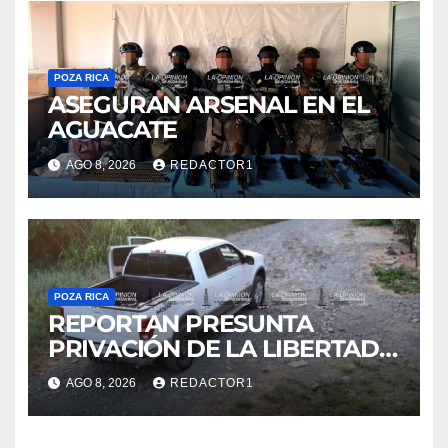
POZA RICA
ASEGURAN ARSENAL EN EL
AGUACATE
AGO 8, 2026
REDACTOR1
POZA RICA
REPORTAN PRESUNTA
PRIVACIÓN DE LA LIBERTAD
DE DOS HOMBRES EN CERRO
AGO 8, 2026
REDACTOR1
AZUL; HORAS DESPUÉS
HABRÍAN SIDO LIBERADOS