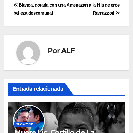
Navegación
Bianca, dotada con una
Amenazan a la hija de eros
belleza descomunal
Ramazzoti
de
entradas
Por
ALF
Entrada relacionada
SHOW TIME
Muere Lic. Cortillo de La