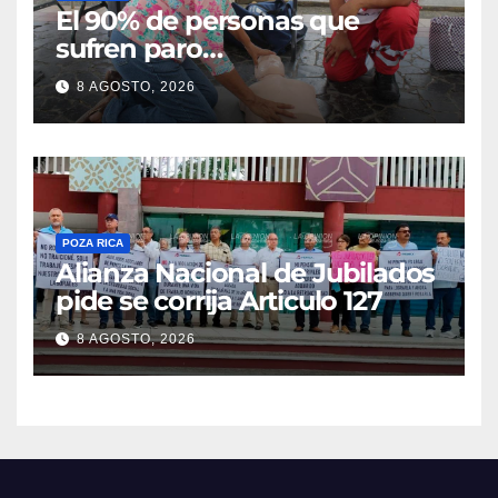
El 90% de personas que
sufren paro
cardiorrespiratorio mueren
8 AGOSTO, 2026
POZA RICA
Alianza Nacional de Jubilados
pide se corrija Articulo 127
8 AGOSTO, 2026