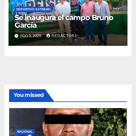
DEPORTIVO EXTREMO
Se inaugura el campo Bruno
García
AGO 3, 2026
REDACTOR1
You missed
NACIONAL