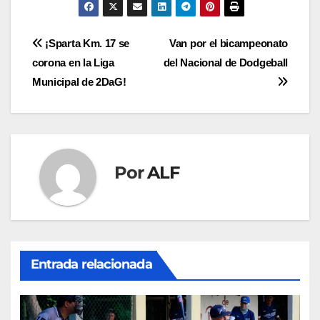
Navegación
¡Sparta Km. 17 se
Van por el bicampeonato
corona en la Liga
del Nacional de Dodgeball
de
Municipal de 2DaG!
entradas
Por
ALF
Entrada relacionada