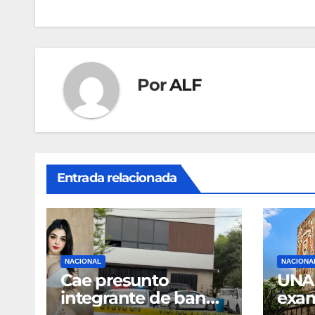
entradas
Por
ALF
Entrada relacionada
NACIONAL
NACIONA
Cae presunto
UNAM
integrante de banda
exam