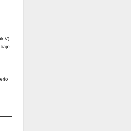
ik V).
 bajo
erio