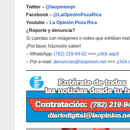
Twitter –
@laopinionpr
Facebook –
@LaOpiniónPozaRica
Youtube –
La Opinión Poza Rica
¿Reporte y denuncia?
Si cuentas con imágenes o video que exhiban malt
¡Por favor, háznoslo saber!
– WhatsApp:
(782) 219-94-02
<<<
¡clíck aquí!
– Por e-mail:
denuncias@laopinion.net
<<<
¡clíck 