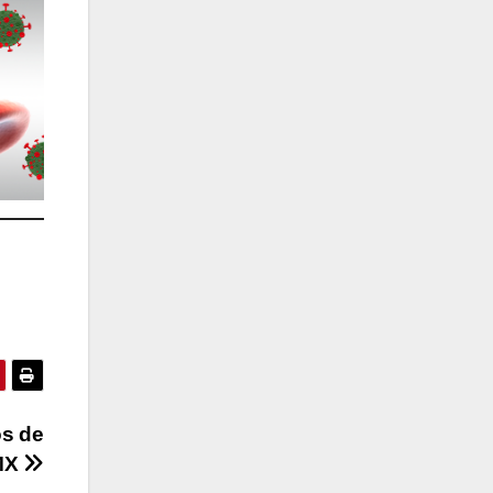
os de
MX