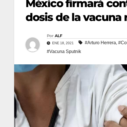
México firmará cont
dosis de la vacuna 
Por
ALF
#Arturo Herrera
,
#Cof
ENE 18, 2021
#Vacuna Sputnik