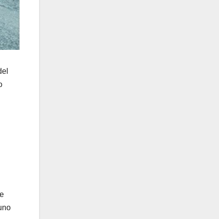
del
o
de
 uno