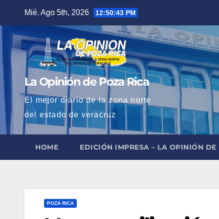
Saltar
Mié. Ago 5th, 2026
12:50:44 PM
al
contenido
La Opinión de Poza Rica
El mejor diario de la zona norte
del estado de veracruz
HOME
EDICIÓN IMPRESA – LA OPINIÓN DE
POZA RICA