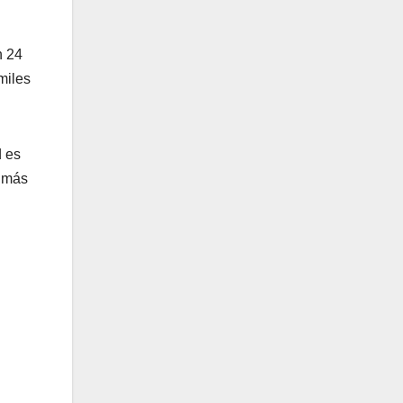
n 24
miles
d es
s más