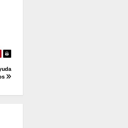
ayuda
dos