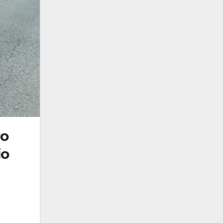
ro
io