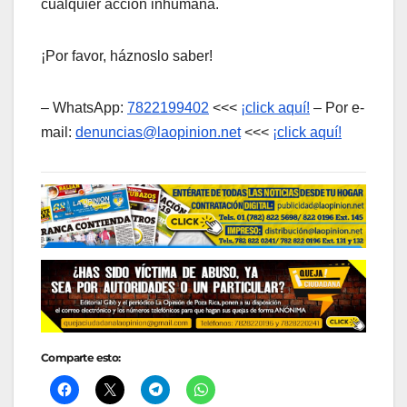
cualquier acción inhumana.
¡Por favor, háznoslo saber!
– WhatsApp:
7822199402
<<<
¡click aquí!
– Por e-
mail:
denuncias@laopinion.net
<<<
¡click aquí!
Comparte esto: