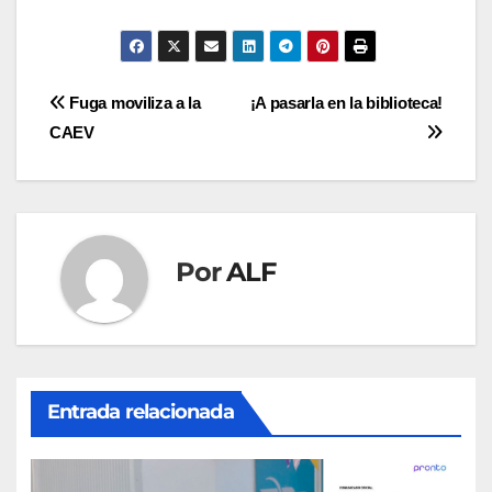
Navegación
Fuga moviliza a la
¡A pasarla en la biblioteca!
CAEV
de
entradas
Por
ALF
Entrada relacionada