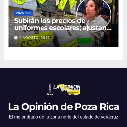
POZA RICA
Subirán los precios de
uniformes escolares; ajustan
promociones
5 AGOSTO, 2026
La Opinión de Poza Rica
El mejor diario de la zona norte del estado de veracruz