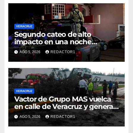
VERACRUZ
Segundo cateo de alto
impacto en una noche
moviliza a fuerzas federales y
AGO 5, 2026
REDACTOR1
estatales en Veracruz
VERACRUZ
Vactor de Grupo MAS vuelca
en calle de Veracruz y genera
caos vial
AGO 5, 2026
REDACTOR1