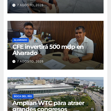
parcelas
7 AGOSTO, 2026
ALVARADO
CFE invertirá 500 mdp en
Alvarado
7 AGOSTO, 2026
BOCA DEL RÍO
Amplían WTC para atraer
grandes congresos