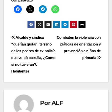
Comparte esto:
Navegación
Alcalde y síndica
Combaten la violencia con
“querían quitar” terreno
pláticas de orientación y
de
de los padres de ex policía
prevención a niños de
entradas
que volcó patrulla, ¿Como
primaria
si no tuvieran?:
Habitantes
Por
ALF