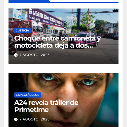
JUSTICIA
Choque entre camioneta y
motocicleta deja a dos
jóvenes lesionados en la
7 AGOSTO, 2026
colonia 27 de Septiembre de
Poza Rica
ESPECTÁCULOS
A24 revela tráiler de
Primetime
7 AGOSTO, 2026