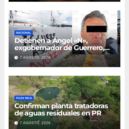
NACIONAL
Detienen a Ángel «N»,
exgobernador de Guerrero,
por el caso Ayotzinapa
7 AGOSTO, 2026
POZA RICA
Confirman planta tratadoras
de aguas residuales en PR
7 AGOSTO, 2026