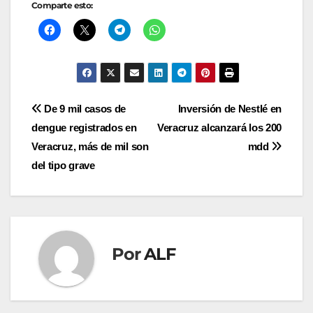
Comparte esto:
Navegación
De 9 mil casos de
Inversión de Nestlé en
dengue registrados en
Veracruz alcanzará los 200
de
Veracruz, más de mil son
mdd
entradas
del tipo grave
Por
ALF