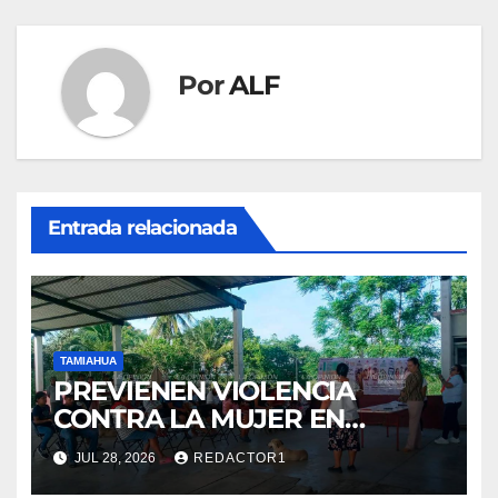
entradas
Por
ALF
Entrada relacionada
TAMIAHUA
PREVIENEN VIOLENCIA
CONTRA LA MUJER EN
COMUNIDADES
JUL 28, 2026
REDACTOR1