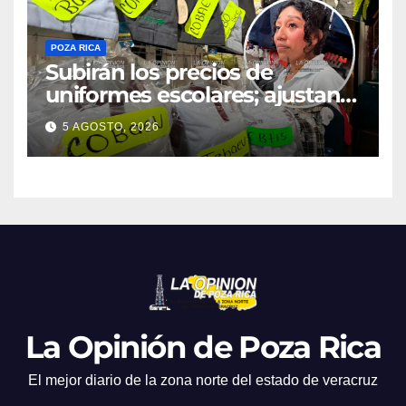
POZA RICA
Subirán los precios de
uniformes escolares; ajustan
promociones
5 AGOSTO, 2026
La Opinión de Poza Rica
El mejor diario de la zona norte del estado de veracruz