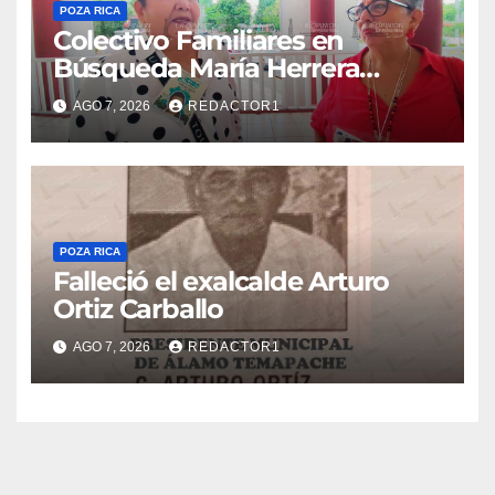
POZA RICA
Colectivo Familiares en
Búsqueda María Herrera
convoca a marcha
AGO 7, 2026
REDACTOR1
POZA RICA
Falleció el exalcalde Arturo
Ortiz Carballo
AGO 7, 2026
REDACTOR1