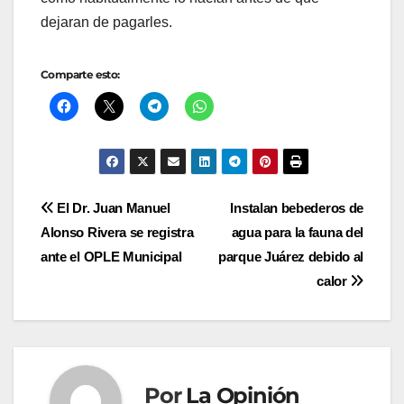
dejaran de pagarles.
Comparte esto:
Navegación
El Dr. Juan Manuel
Instalan bebederos de
Alonso Rivera se registra
agua para la fauna del
de
ante el OPLE Municipal
parque Juárez debido al
entradas
calor
Por
La Opinión