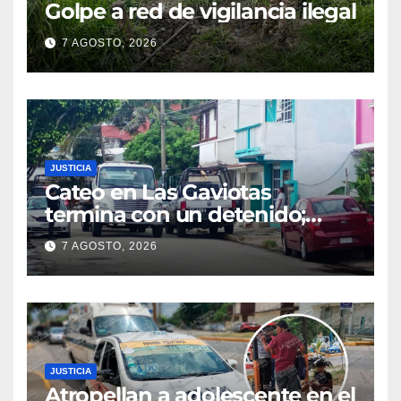
Golpe a red de vigilancia ilegal
7 AGOSTO, 2026
JUSTICIA
Cateo en Las Gaviotas
termina con un detenido;
aseguran armas, presunta
7 AGOSTO, 2026
droga y un automóvil
JUSTICIA
Atropellan a adolescente en el